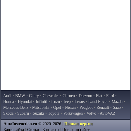
Audi
•
BMW
•
Chery
•
Chevrolet
•
Citroen
•
Daewoo
•
Fiat
•
Ford
•
Honda
•
Hyundai
•
Infiniti
•
Isuzu
•
Jeep
•
Lexus
•
Land Rover
•
Mazda
•
Mercedes-Benz
•
Mitsubishi
•
Opel
•
Nissan
•
Peugeot
•
Renault
•
Saab
•
Skoda
•
Subaru
•
Suzuki
•
Toyota
•
Volkswagen
•
Volvo
•
AvtoVAZ
AutoInstruction.ru
© 2020–2026
|
Полная версия
Карта сайта
|
Статьи
|
Контакты
|
Поиск по сайту