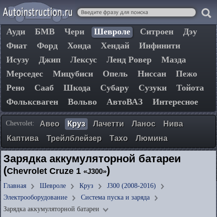
Ауди
БМВ
Чери
Шевроле
Ситроен
Дэу
Фиат
Форд
Хонда
Хендай
Инфинити
Исузу
Джип
Лексус
Ленд Ровер
Мазда
Мерседес
Мицубиси
Опель
Ниссан
Пежо
Рено
Сааб
Шкода
Субару
Сузуки
Тойота
Фольксваген
Вольво
АвтоВАЗ
Интересное
Chevrolet:
Авео
Круз
Лачетти
Ланос
Нива
Каптива
Трейлблейзер
Тахо
Люмина
Зарядка аккумуляторной батареи
(
)
Chevrolet Cruze 1
«J300»
Главная
Шевроле
Круз
J300 (2008-2016)
Электрооборудование
Система пуска и заряда
Зарядка аккумуляторной батареи