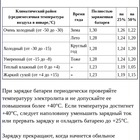
Климатический район
Полностью
Время
на
на
(среднемесячная температура
заряженная
года
25%
50%
воздуха в январе,°С)
батарея
Очень холодный (от -50 до -30)
Зима
1,30
1,26
1,22
Лето
1,28
1,24
1,20
Круглый
Холодный (от -30 до -15)
1,28
1,24
1,20
год
Умеренный (от -15 до -8)
Тоже
1,28
1,24
1,20
Теплый влажный (от 0 до +4)
»
1,23
1,19
1,05
Жаркий сухой (от +4 до +15)
»
1,23
1,19
1,15
При зарядке батареи периодически проверяйте
температуру электролита и не допускайте ее
повышения более +40°С. Если температура достигнет
+40°С, следует наполовину уменьшить зарядный ток
или прервать зарядку и охладить батарею до +25°С.
Зарядку прекращают, когда начнется обильное