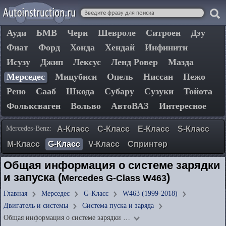
Ауди
БМВ
Чери
Шевроле
Ситроен
Дэу
Фиат
Форд
Хонда
Хендай
Инфинити
Исузу
Джип
Лексус
Ленд Ровер
Мазда
Мерседес
Мицубиси
Опель
Ниссан
Пежо
Рено
Сааб
Шкода
Субару
Сузуки
Тойота
Фольксваген
Вольво
АвтоВАЗ
Интересное
Mercedes-Benz:
A-Класс
C-Класс
E-Класс
S-Класс
М-Класс
G-Класс
V-Класс
Спринтер
Общая информация о системе зарядки
и запуска (
)
Mercedes G-Class W463
Главная
Мерседес
G-Класс
W463 (1999-2018)
Двигатель и системы
Система пуска и заряда
Общая информация о системе зарядки …