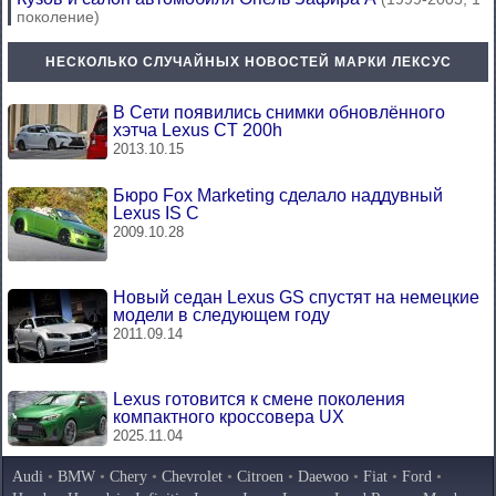
поколение)
НЕСКОЛЬКО СЛУЧАЙНЫХ НОВОСТЕЙ МАРКИ ЛЕКСУС
В Сети появились снимки обновлённого
хэтча Lexus CT 200h
2013.10.15
Бюро Fox Marketing сделало наддувный
Lexus IS C
2009.10.28
Новый седан Lexus GS спустят на немецкие
модели в следующем году
2011.09.14
Lexus готовится к смене поколения
компактного кроссовера UX
2025.11.04
Audi
•
BMW
•
Chery
•
Chevrolet
•
Citroen
•
Daewoo
•
Fiat
•
Ford
•