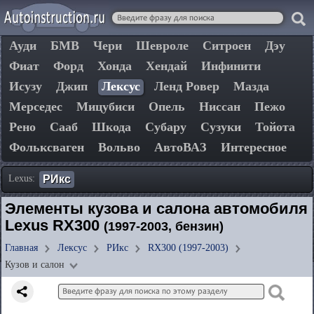
Ауди
БМВ
Чери
Шевроле
Ситроен
Дэу
Фиат
Форд
Хонда
Хендай
Инфинити
Исузу
Джип
Лексус
Ленд Ровер
Мазда
Мерседес
Мицубиси
Опель
Ниссан
Пежо
Рено
Сааб
Шкода
Субару
Сузуки
Тойота
Фольксваген
Вольво
АвтоВАЗ
Интересное
Lexus:
РИкс
Элементы кузова и салона автомобиля
Lexus RX300
(1997-2003, бензин)
Главная
Лексус
РИкс
RX300 (1997-2003)
Кузов и салон