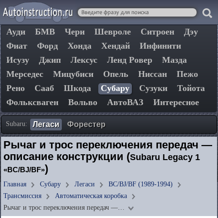
Ауди
БМВ
Чери
Шевроле
Ситроен
Дэу
Фиат
Форд
Хонда
Хендай
Инфинити
Исузу
Джип
Лексус
Ленд Ровер
Мазда
Мерседес
Мицубиси
Опель
Ниссан
Пежо
Рено
Сааб
Шкода
Субару
Сузуки
Тойота
Фольксваген
Вольво
АвтоВАЗ
Интересное
Subaru:
Легаси
Форестер
Рычаг и трос переключения передач —
описание конструкции (
Subaru Legacy 1
)
«BC/BJ/BF»
Главная
Субару
Легаси
BC/BJ/BF (1989-1994)
Трансмиссия
Автоматическая коробка
Рычаг и трос переключения передач —…