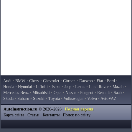
Audi
•
BMW
•
Chery
•
Chevrolet
•
Citroen
•
Daewoo
•
Fiat
•
Ford
•
Honda
•
Hyundai
•
Infiniti
•
Isuzu
•
Jeep
•
Lexus
•
Land Rover
•
Mazda
•
Mercedes-Benz
•
Mitsubishi
•
Opel
•
Nissan
•
Peugeot
•
Renault
•
Saab
•
Skoda
•
Subaru
•
Suzuki
•
Toyota
•
Volkswagen
•
Volvo
•
AvtoVAZ
AutoInstruction.ru
© 2020–2026
|
Полная версия
Карта сайта
|
Статьи
|
Контакты
|
Поиск по сайту