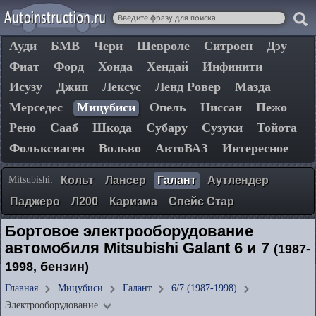
Ауди
БМВ
Чери
Шевроле
Ситроен
Дэу
Фиат
Форд
Хонда
Хендай
Инфинити
Исузу
Джип
Лексус
Ленд Ровер
Мазда
Мерседес
Мицубиси
Опель
Ниссан
Пежо
Рено
Сааб
Шкода
Субару
Сузуки
Тойота
Фольксваген
Вольво
АвтоВАЗ
Интересное
Mitsubishi:
Кольт
Лансер
Галант
Аутлендер
Паджеро
Л200
Каризма
Спейс Стар
Бортовое электрооборудование
автомобиля Mitsubishi Galant 6 и 7
(1987-
1998, бензин)
Главная
Мицубиси
Галант
6/7 (1987-1998)
Электрооборудование