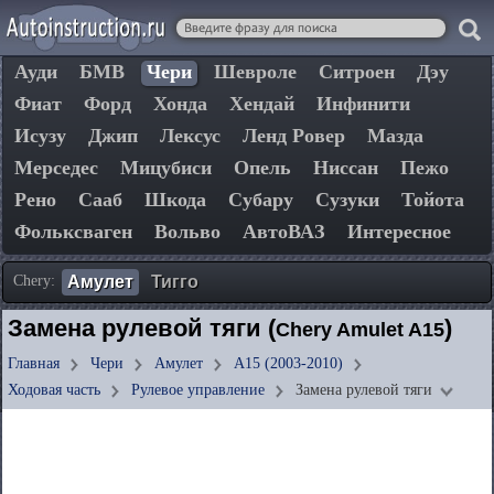
Ауди
БМВ
Чери
Шевроле
Ситроен
Дэу
Фиат
Форд
Хонда
Хендай
Инфинити
Исузу
Джип
Лексус
Ленд Ровер
Мазда
Мерседес
Мицубиси
Опель
Ниссан
Пежо
Рено
Сааб
Шкода
Субару
Сузуки
Тойота
Фольксваген
Вольво
АвтоВАЗ
Интересное
Chery:
Амулет
Тигго
Замена рулевой тяги (
)
Chery Amulet A15
Главная
Чери
Амулет
A15 (2003-2010)
Ходовая часть
Рулевое управление
Замена рулевой тяги