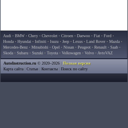
Audi
•
BMW
•
Chery
•
Chevrolet
•
Citroen
•
Daewoo
•
Fiat
•
Ford
•
Honda
•
Hyundai
•
Infiniti
•
Isuzu
•
Jeep
•
Lexus
•
Land Rover
•
Mazda
•
Mercedes-Benz
•
Mitsubishi
•
Opel
•
Nissan
•
Peugeot
•
Renault
•
Saab
•
Skoda
•
Subaru
•
Suzuki
•
Toyota
•
Volkswagen
•
Volvo
•
AvtoVAZ
AutoInstruction.ru
© 2020–2026
|
Полная версия
Карта сайта
|
Статьи
|
Контакты
|
Поиск по сайту