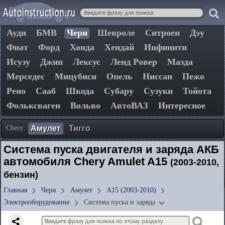
Ауди
БМВ
Чери
Шевроле
Ситроен
Дэу
Фиат
Форд
Хонда
Хендай
Инфинити
Исузу
Джип
Лексус
Ленд Ровер
Мазда
Мерседес
Мицубиси
Опель
Ниссан
Пежо
Рено
Сааб
Шкода
Субару
Сузуки
Тойота
Фольксваген
Вольво
АвтоВАЗ
Интересное
Chery:
Амулет
Тигго
Система пуска двигателя и заряда АКБ
автомобиля Chery Amulet A15
(2003-2010,
бензин)
Главная
Чери
Амулет
A15 (2003-2010)
Электрооборудование
Система пуска и заряда