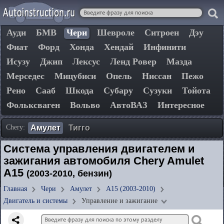
Ауди
БМВ
Чери
Шевроле
Ситроен
Дэу
Фиат
Форд
Хонда
Хендай
Инфинити
Исузу
Джип
Лексус
Ленд Ровер
Мазда
Мерседес
Мицубиси
Опель
Ниссан
Пежо
Рено
Сааб
Шкода
Субару
Сузуки
Тойота
Фольксваген
Вольво
АвтоВАЗ
Интересное
Chery:
Амулет
Тигго
Система управления двигателем и
зажигания автомобиля Chery Amulet
A15
(2003-2010, бензин)
Главная
Чери
Амулет
A15 (2003-2010)
Двигатель и системы
Управление и зажигание