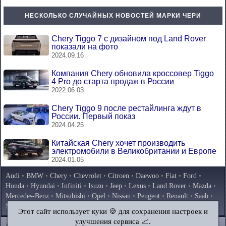
НЕСКОЛЬКО СЛУЧАЙНЫХ НОВОСТЕЙ МАРКИ ЧЕРИ
Chery Tiggo 7 с дизайном под Land Rover
показали на фото
2024.09.16
Компания Chery обновила кроссовер Tiggo
4 Pro до старта продаж в России
2022.06.03
Chery Tiggo 9 после рестайлинга ждут в
России. Первый показ
2024.04.25
Китайская Chery хочет производить
электромобили в Великобритании и Европе
2024.01.05
Audi
•
BMW
•
Chery
•
Chevrolet
•
Citroen
•
Daewoo
•
Fiat
•
Ford
•
Honda
•
Hyundai
•
Infiniti
•
Isuzu
•
Jeep
•
Lexus
•
Land Rover
•
Mazda
•
Mercedes-Benz
•
Mitsubishi
•
Opel
•
Nissan
•
Peugeot
•
Renault
•
Saab
•
Skoda
•
Subaru
•
Suzuki
•
Toyota
•
Volkswagen
•
Volvo
•
AvtoVAZ
Этот сайт использует куки 🍪 для сохранения настроек и
улучшения сервиса 📈.
AutoInstruction.ru
© 2020–2026
|
Полная версия