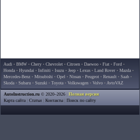
Audi
•
BMW
•
Chery
•
Chevrolet
•
Citroen
•
Daewoo
•
Fiat
•
Ford
•
Honda
•
Hyundai
•
Infiniti
•
Isuzu
•
Jeep
•
Lexus
•
Land Rover
•
Mazda
•
Mercedes-Benz
•
Mitsubishi
•
Opel
•
Nissan
•
Peugeot
•
Renault
•
Saab
•
Skoda
•
Subaru
•
Suzuki
•
Toyota
•
Volkswagen
•
Volvo
•
AvtoVAZ
AutoInstruction.ru
© 2020–2026
|
Полная версия
Карта сайта
|
Статьи
|
Контакты
|
Поиск по сайту