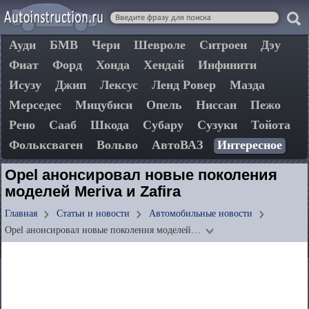
Ауди
БМВ
Чери
Шевроле
Ситроен
Дэу
Фиат
Форд
Хонда
Хендай
Инфинити
Исузу
Джип
Лексус
Ленд Ровер
Мазда
Мерседес
Мицубиси
Опель
Ниссан
Пежо
Рено
Сааб
Шкода
Субару
Сузуки
Тойота
Фольксваген
Вольво
АвтоВАЗ
Интересное
Opel анонсировал новые поколения
моделей Meriva и Zafira
Главная
Статьи и новости
Автомобильные новости
Opel анонсировал новые поколения моделей…