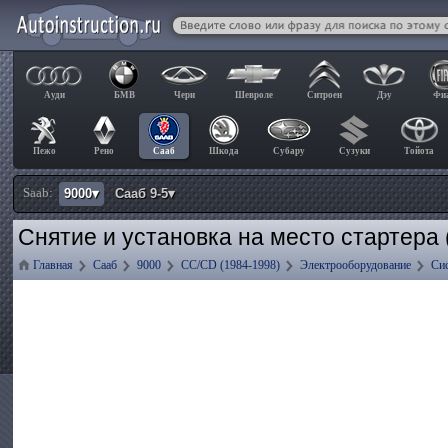
Ауди
БМВ
Чери
Шевроле
Ситроен
Дэу
Фи
Пежо
Рено
Сааб
Шкода
Субару
Сузуки
Тойота
Saab:
9000▾
Сааб 9-5▾
Снятие и установка на место стартера 
Главная
Сааб
9000
CC/CD (1984-1998)
Электрооборудование
Сис