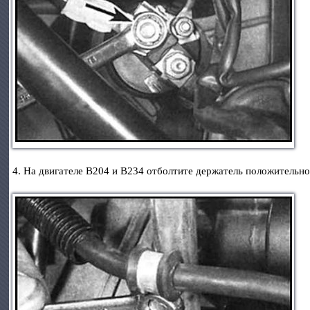
4. На двигателе В204 и В234 отболтите держатель положительно