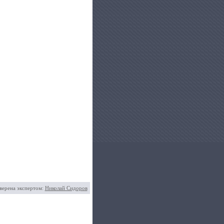
верена экспертом:
Николай Сидоров