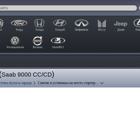
ат
Форд
Хонда
Хендай
Инфинити
Исузу
Джип
Лек
Фольксваген
Вольво
АвтоВАЗ
(
)
Saab 9000 CC/CD
тема пуска и заряда
Снятие и установка на место стартер…