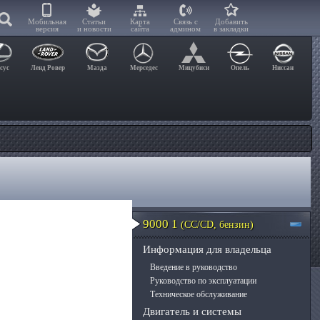
Мобильная
Статьи
Карта
Связь с
Добавить
версия
и новости
сайта
админом
в закладки
сус
Ленд Ровер
Мазда
Мерседес
Мицубиси
Опель
Ниссан
9000 1
(CC/CD, бензин)
Информация для владельца
Введение в руководство
Руководство по эксплуатации
Техническое обслуживание
Двигатель и системы