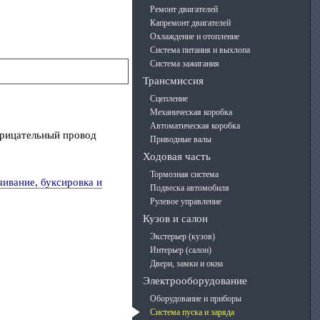
Ремонт двигателей
Капремонт двигателей
Охлаждение и отопление
Система питания и выхлопа
Система зажигания
Трансмиссия
Сцепление
Механическая коробка
Автоматическая коробка
отрицательный провод
Приводные валы
Ходовая часть
Тормозная система
ивание, буксировка и
Подвеска автомобиля
Рулевое управление
Кузов и салон
Экстерьер (кузов)
Интерьер (салон)
Двери, замки и окна
Электрооборудование
Оборудование и приборы
Система пуска и заряда