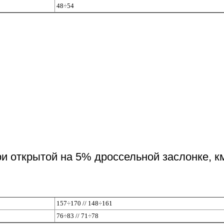
48÷54
ри открытой на 5% дроссельной заслонке, к
157÷170 // 148÷161
76÷83 // 71÷78