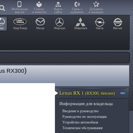
Мобильная
Статьи
Карта
Связь с
Добавить
версия
и новости
сайта
админом
в закладки
сус
Ленд Ровер
Мазда
Мерседес
Мицубиси
Опель
Ниссан
)
us RX300
Lexus RX 1
(RX300, бензин)
Информация для владельца
Введение в руководство
Руководство по эксплуатации
Устройство автомобиля
Техническое обслуживание