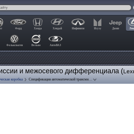
ат
Форд
Хонда
Хендай
Инфинити
Исузу
Джип
Лек
Фольксваген
Вольво
АвтоВАЗ
иссии и межосевого дифференциала (
Lex
ческая коробка
Спецификации автоматической трансми…