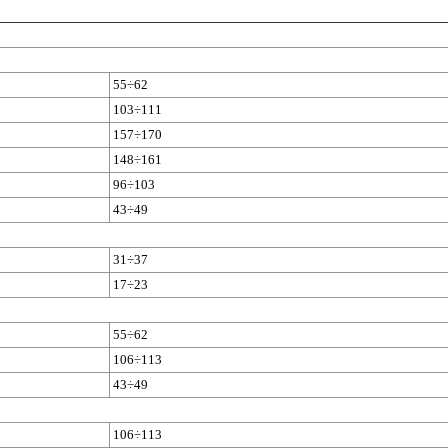
55÷62
103÷111
157÷170
148÷161
96÷103
43÷49
31÷37
17÷23
55÷62
106÷113
43÷49
106÷113