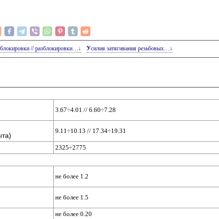
и блокировки // разблокировки…↓
Усилия затягивания резьбовых…↓
3.67÷4.01 // 6.60÷7.28
9.11÷10.13 // 17.34÷19.31
ыта)
2325÷2775
не более 1.2
не более 1.5
не более 0.20