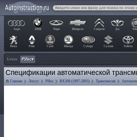
Ауди
БМВ
Чери
Шевроле
Ситроен
Дэу
Фи
Пежо
Рено
Сааб
Шкода
Субару
Сузуки
Тойота
Lexus:
РИкс▾
Спецификации автоматической трансм
Главная
Лексус
РИкс
RX300 (1997-2003)
Трансмиссия
Автомати