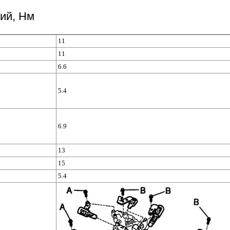
ий, Нм
11
11
6.6
5.4
6.9
13
15
5.4