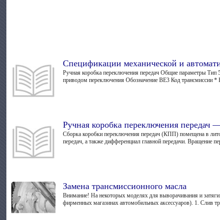
Спецификации механической и автомат
Ручная коробка переключения передач Общие параметры Тип 5-с
приводом переключения Обозначение ВЕ3 Код трансмиссии * Б
Ручная коробка переключения передач 
Сборка коробки переключения передач (КПП) помещена в лито
передач, а также дифференциал главной передачи. Вращение пер
Замена трансмиссионного масла
Внимание! На некоторых моделях для выворачивания и затягив
фирменных магазинах автомобильных аксессуаров). 1. Слив тр