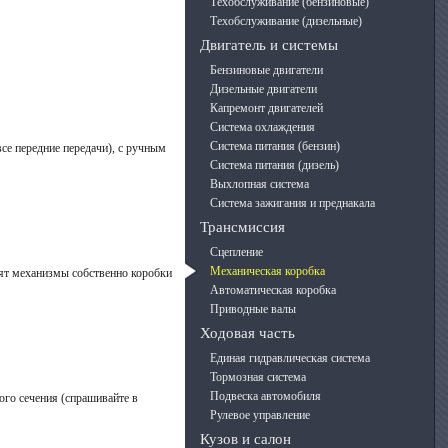
Техобслуживание (бензиновые)
Техобслуживание (дизельные)
Двигатель и системы
Бензиновые двигатели
Дизельные двигатели
Капремонт двигателей
Система охлаждения
Система питания (бензин)
се передние передачи), с ручным
Система питания (дизель)
Выхлопная система
Система зажигания и преднакала
Трансмиссия
Сцепление
Механическая коробка
дят механизмы собственно коробки
Автоматическая коробка
Приводные валы
Ходовая часть
Единая гидравлическая система
Тормозная система
Подвеска автомобиля
ого сечения (спрашивайте в
Рулевое управление
Кузов и салон