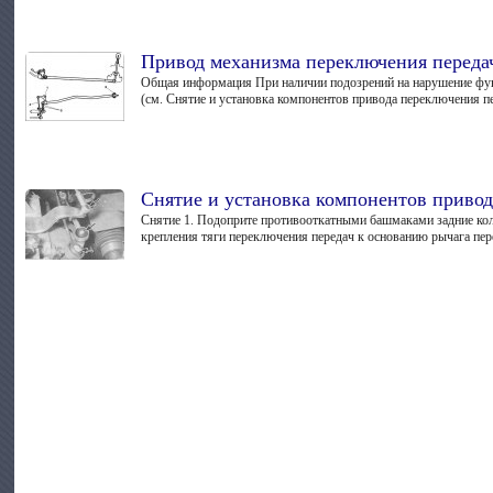
Привод механизма переключения переда
Общая информация При наличии подозрений на нарушение функ
(см. Снятие и установка компонентов привода переключения пер
Снятие и установка компонентов привод
Снятие 1. Подоприте противооткатными башмаками задние колес
крепления тяги переключения передач к основанию рычага пере