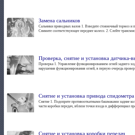
Замена сальников
Сальники приводных валов 1. Взведите стояночный тормоз и п
Снимите соответствующее переднее колесо. 2. Слейте трансмисс
Проверка, снятие и установка датчика-в
Проверка 1. Управление функционированием огней заднего ход
нарушения функционирования огней, в первую очередь проверь
Снятие и установка привода спидометра
Снятие 1. Подоприте противооткатными башмаками задние коле
части коробки передач, вблизи точки входа в дифференциал пр
Снятие и установка коробки передач