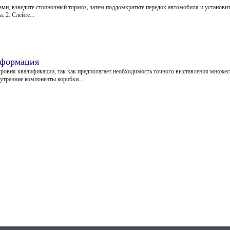
ми, взведите стояночный тормоз, затем поддомкратьте передок автомобиля и установит
. 2. Слейте...
нформация
ровня квалификации, так как предполагает необходимость точного выставления множес
утренние компоненты коробки...