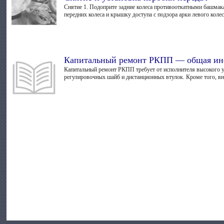
Снятие 1. Подоприте задние колеса противооткатными башмака
передних колеса и крышку доступа с подзора арки левого колеса
Капитальный ремонт РКПП — общая и
Капитальный ремонт РКПП требует от исполнителя высокого у
регулировочных шайб и дистанционных втулок. Кроме того, вн