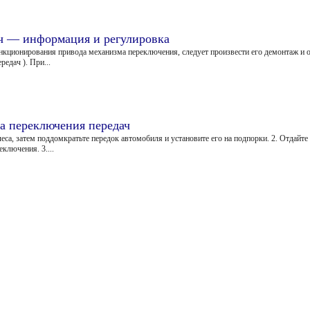
ч — информация и регулировка
ционирования привода механизма переключения, следует произвести его демонтаж и о
едач ). При...
а переключения передач
а, затем поддомкратьте передок автомобиля и установите его на подпорки. 2. Отдайте 
ключения. 3....