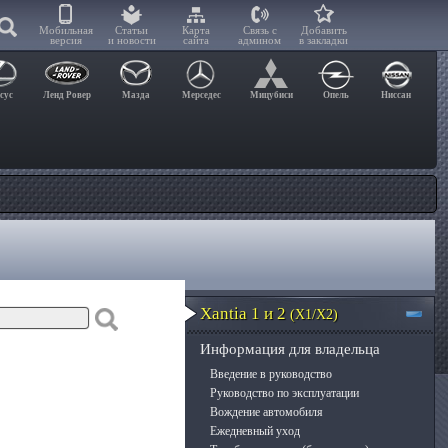
Мобильная
Статьи
Карта
Связь с
Добавить
версия
и новости
сайта
админом
в закладки
сус
Ленд Ровер
Мазда
Мерседес
Мицубиси
Опель
Ниссан
Xantia 1 и 2
(X1/X2)
Информация для владельца
Введение в руководство
Руководство по эксплуатации
Вождение автомобиля
Ежедневный уход