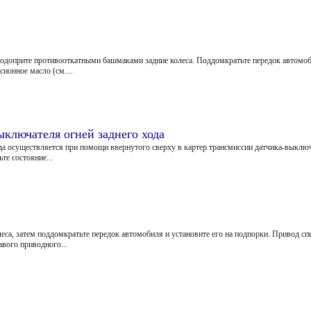
одоприте противооткатными башмаками задние колеса. Поддомкратьте передок автомоби
ионное масло (см....
ыключателя огней заднего хода
а осуществляется при помощи ввернутого сверху в картер трансмиссии датчика-выключ
те состояние...
са, затем поддомкратьте передок автомобиля и установите его на подпорки. Привод сп
авого приводного...