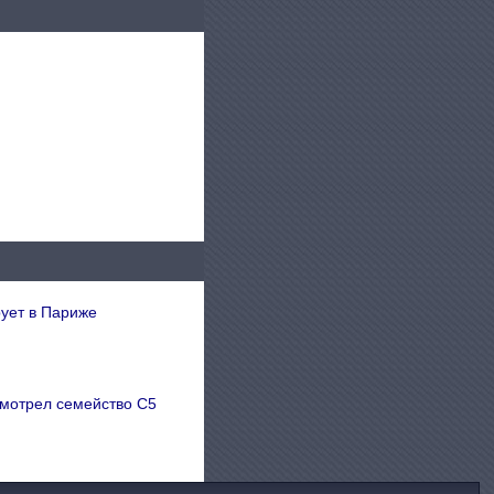
рует в Париже
смотрел семейство C5