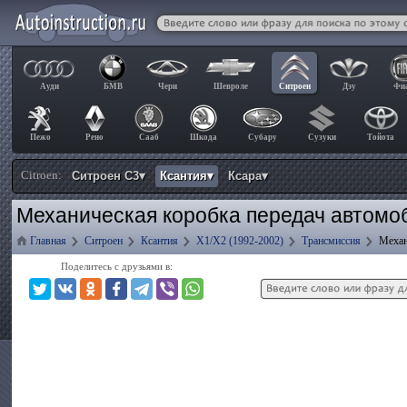
Ауди
БМВ
Чери
Шевроле
Ситроен
Дэу
Фи
Пежо
Рено
Сааб
Шкода
Субару
Сузуки
Тойота
Citroen:
Ситроен С3▾
Ксантия▾
Ксара▾
Механическая коробка передач автомоб
Главная
Ситроен
Ксантия
X1/X2 (1992-2002)
Трансмиссия
Механ
Поделитесь с друзьями в: