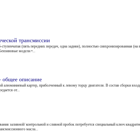
ической трансмиссии
тупенчатая (пять передних передач, одна задняя), полностью синхронизированная (на в
ензиновые модели •...
— общее описание
й алюминиевый картер, приболченный к левому торцу двигателя. В состав сборки вхо
едается от...
ания заливной/ контрольной и сливной пробок потребуется специальный ключ квадратн
ансмиссионного масла...