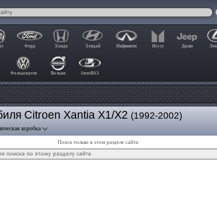
ат
Форд
Хонда
Хендай
Инфинити
Исузу
Джип
Лек
Фольксваген
Вольво
АвтоВАЗ
иля Citroen Xantia X1/X2
(1992-2002)
ическая коробка
Поиск только в этом разделе сайта: