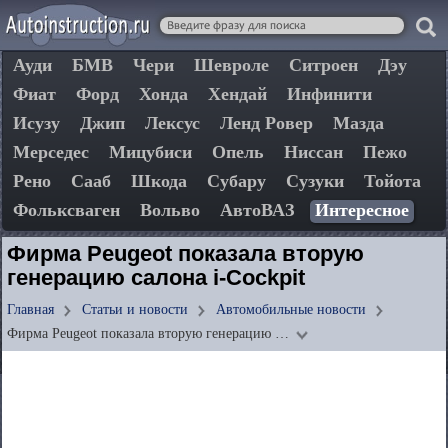
Ауди
БМВ
Чери
Шевроле
Ситроен
Дэу
Фиат
Форд
Хонда
Хендай
Инфинити
Исузу
Джип
Лексус
Ленд Ровер
Мазда
Мерседес
Мицубиси
Опель
Ниссан
Пежо
Рено
Сааб
Шкода
Субару
Сузуки
Тойота
Фольксваген
Вольво
АвтоВАЗ
Интересное
Фирма Peugeot показала вторую
генерацию салона i-Cockpit
Главная
Статьи и новости
Автомобильные новости
Фирма Peugeot показала вторую генерацию …