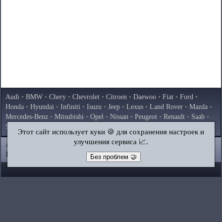
Audi
•
BMW
•
Chery
•
Chevrolet
•
Citroen
•
Daewoo
•
Fiat
•
Ford
•
Honda
•
Hyundai
•
Infiniti
•
Isuzu
•
Jeep
•
Lexus
•
Land Rover
•
Mazda
•
Mercedes-Benz
•
Mitsubishi
•
Opel
•
Nissan
•
Peugeot
•
Renault
•
Saab
•
Skoda
•
Subaru
•
Suzuki
•
Toyota
•
Volkswagen
•
Volvo
•
AvtoVAZ
Этот сайт использует куки 🍪 для сохранения настроек и
улучшения сервиса 📈.
AutoInstruction.ru
© 2020–2026
|
Полная версия
Карта сайта
|
Статьи
|
Контакты
|
Поиск по сайту
Без проблем 🤝