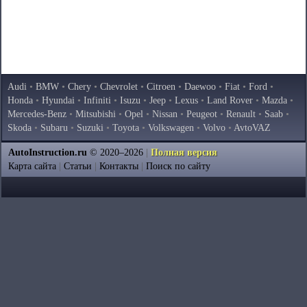
Audi
•
BMW
•
Chery
•
Chevrolet
•
Citroen
•
Daewoo
•
Fiat
•
Ford
•
Honda
•
Hyundai
•
Infiniti
•
Isuzu
•
Jeep
•
Lexus
•
Land Rover
•
Mazda
•
Mercedes-Benz
•
Mitsubishi
•
Opel
•
Nissan
•
Peugeot
•
Renault
•
Saab
•
Skoda
•
Subaru
•
Suzuki
•
Toyota
•
Volkswagen
•
Volvo
•
AvtoVAZ
AutoInstruction.ru
© 2020–2026
|
Полная версия
Карта сайта
|
Статьи
|
Контакты
|
Поиск по сайту