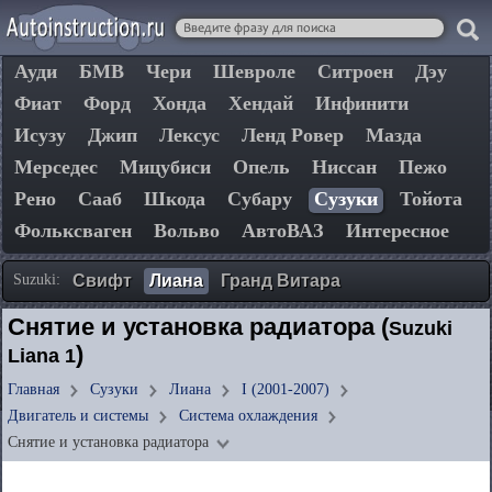
Ауди
БМВ
Чери
Шевроле
Ситроен
Дэу
Фиат
Форд
Хонда
Хендай
Инфинити
Исузу
Джип
Лексус
Ленд Ровер
Мазда
Мерседес
Мицубиси
Опель
Ниссан
Пежо
Рено
Сааб
Шкода
Субару
Сузуки
Тойота
Фольксваген
Вольво
АвтоВАЗ
Интересное
Suzuki:
Свифт
Лиана
Гранд Витара
Снятие и установка радиатора (
Suzuki
)
Liana 1
Главная
Сузуки
Лиана
I (2001-2007)
Двигатель и системы
Система охлаждения
Снятие и установка радиатора