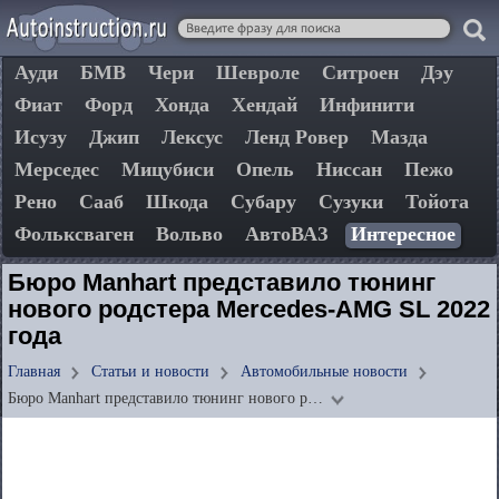
Ауди
БМВ
Чери
Шевроле
Ситроен
Дэу
Фиат
Форд
Хонда
Хендай
Инфинити
Исузу
Джип
Лексус
Ленд Ровер
Мазда
Мерседес
Мицубиси
Опель
Ниссан
Пежо
Рено
Сааб
Шкода
Субару
Сузуки
Тойота
Фольксваген
Вольво
АвтоВАЗ
Интересное
Бюро Manhart представило тюнинг
нового родстера Mercedes-AMG SL 2022
года
Главная
Статьи и новости
Автомобильные новости
Бюро Manhart представило тюнинг нового р…