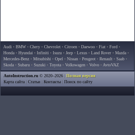
Audi
•
BMW
•
Chery
•
Chevrolet
•
Citroen
•
Daewoo
•
Fiat
•
Ford
•
Honda
•
Hyundai
•
Infiniti
•
Isuzu
•
Jeep
•
Lexus
•
Land Rover
•
Mazda
•
Mercedes-Benz
•
Mitsubishi
•
Opel
•
Nissan
•
Peugeot
•
Renault
•
Saab
•
Skoda
•
Subaru
•
Suzuki
•
Toyota
•
Volkswagen
•
Volvo
•
AvtoVAZ
AutoInstruction.ru
© 2020–2026
|
Полная версия
Карта сайта
|
Статьи
|
Контакты
|
Поиск по сайту