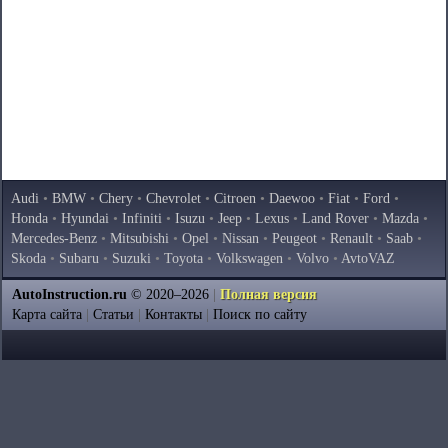
Audi
•
BMW
•
Chery
•
Chevrolet
•
Citroen
•
Daewoo
•
Fiat
•
Ford
•
Honda
•
Hyundai
•
Infiniti
•
Isuzu
•
Jeep
•
Lexus
•
Land Rover
•
Mazda
•
Mercedes-Benz
•
Mitsubishi
•
Opel
•
Nissan
•
Peugeot
•
Renault
•
Saab
•
Skoda
•
Subaru
•
Suzuki
•
Toyota
•
Volkswagen
•
Volvo
•
AvtoVAZ
AutoInstruction.ru
© 2020–2026
|
Полная версия
Карта сайта
|
Статьи
|
Контакты
|
Поиск по сайту