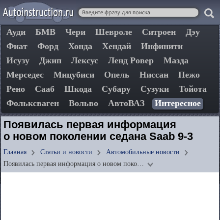
Ауди
БМВ
Чери
Шевроле
Ситроен
Дэу
Фиат
Форд
Хонда
Хендай
Инфинити
Исузу
Джип
Лексус
Ленд Ровер
Мазда
Мерседес
Мицубиси
Опель
Ниссан
Пежо
Рено
Сааб
Шкода
Субару
Сузуки
Тойота
Фольксваген
Вольво
АвтоВАЗ
Интересное
Появилась первая информация
о новом поколении седана Saab 9-3
Главная
Статьи и новости
Автомобильные новости
Появилась первая информация о новом поко…