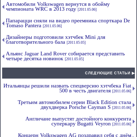
Автомобили Volkswagen вернутся в обойму
чемпионата WRC в 2013 году
[2011.05.06]
Папарацци сняли на видео преемника спорткара De
Tomaso Pantera
[2011.05.06]
Дизайнеры подготовили хэтчбек Mini для
благотворительного бала
[2011.05.05]
Альянс Jaguar Land Rover собирается представить
четыре десятка новинок
[2011.05.05]
СЛЕДУЮЩИЕ СТАТЬИ ▶
Итальянцы решили назвать спецверсию хэтчбека Fiat
500 в честь двигателя
[2011.05.06]
Третьим автомобилем серии Black Edition стала
двухдверка Porsche Cayman S
[2011.05.06]
Англичане выпустят достойного конкурента
суперкару Bugatti Veyron
[2011.05.06]
Концерн Volkswagen AG поздравил себя с днём