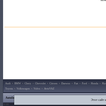
Audi
•
BMW
•
Chery
•
Chevrolet
•
Citroen
•
Daewoo
•
Fiat
•
Ford
•
Honda
•
Hy
Toyota
•
Volkswagen
•
Volvo
•
AvtoVAZ
|
|
|
|
AutoInstruction.ru
© 2020–2026
Карта сайта
Статьи
Контакты
Поиск по сайту
Этот сайт 
0.08