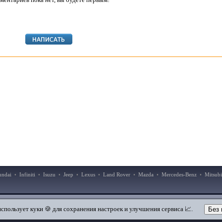
undai
•
Infiniti
•
Isuzu
•
Jeep
•
Lexus
•
Land Rover
•
Mazda
•
Mercedes-Benz
•
Mitsubi
|
|
Добавить в закладки
Мобильная версия
использует куки 🍪 для сохранения настроек и улучшения сервиса 📈.
Без 