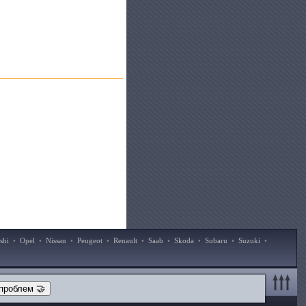
shi
•
Opel
•
Nissan
•
Peugeot
•
Renault
•
Saab
•
Skoda
•
Subaru
•
Suzuki
•
проблем 🤝