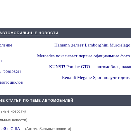
АВТОМОБИЛЬНЫЕ НОВОСТИ
оление
Hamann делает Lamborghini Murcielag
Mercedes показывает первые официальные фото
2]
KUNST! Pontiac GTO — автомобиль, нач
ее
[2006.06.21]
Renault Megane Sport получит дизе
 мотоциклов
ИЕ СТАТЬИ ПО ТЕМЕ АВТОМОБИЛЕЙ
ьные новости)
льные новости)
билей в США…
(Автомобильные новости)