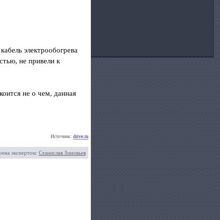
 кабель электрообогрева
стью, не привели к
оится не о чем, данная
Источник:
drive.ru
рена экспертом:
Станислав Зиновьев