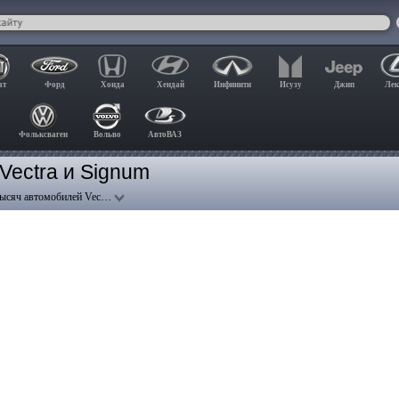
ат
Форд
Хонда
Хендай
Инфинити
Исузу
Джип
Лек
Фольксваген
Вольво
АвтоВАЗ
Vectra и Signum
 тысяч автомобилей Vec…