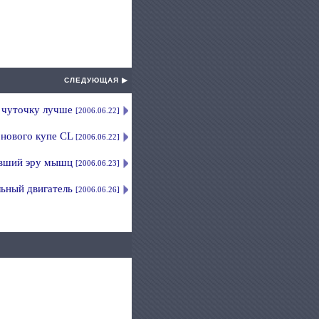
СЛЕДУЮЩАЯ ▶
o чуточку лучше
[2006.06.22]
 нового купе CL
[2006.06.22]
авший эру мышц
[2006.06.23]
льный двигатель
[2006.06.26]