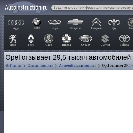
Ауди
БМВ
Чери
Шевроле
Ситроен
Дэу
Фи
Пежо
Рено
Сааб
Шкода
Субару
Сузуки
Тойота
Opel отзывает 29,5 тысяч автомобилей 
Главная
Статьи и новости
Автомобильные новости
Opel отзывает 29,5