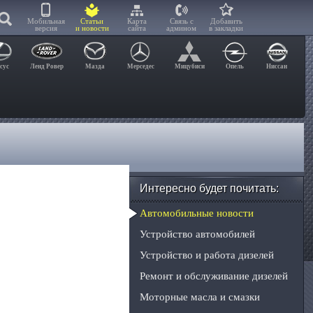
Мобильная
Статьи
Карта
Связь с
Добавить
версия
и новости
сайта
админом
в закладки
сус
Ленд Ровер
Мазда
Мерседес
Мицубиси
Опель
Ниссан
Интересно будет почитать:
Автомобильные новости
Устройство автомобилей
Устройство и работа дизелей
Ремонт и обслуживание дизелей
Моторные масла и смазки