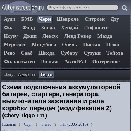
Ауди
БМВ
Чери
Шевроле
Ситроен
Дэу
Фиат
Форд
Хонда
Хендай
Инфинити
Исузу
Джип
Лексус
Ленд Ровер
Мазда
Мерседес
Мицубиси
Опель
Ниссан
Пежо
Рено
Сааб
Шкода
Субару
Сузуки
Тойота
Фольксваген
Вольво
АвтоВАЗ
Интересное
Chery:
Амулет
Тигго
Схема подключения аккумуляторной
батареи, стартера, генератора,
выключателя зажигания и реле
коробки передач (модификация 2)
(
)
Chery Tiggo T11
Главная
Чери
Тигго
T11 (2005-2016)