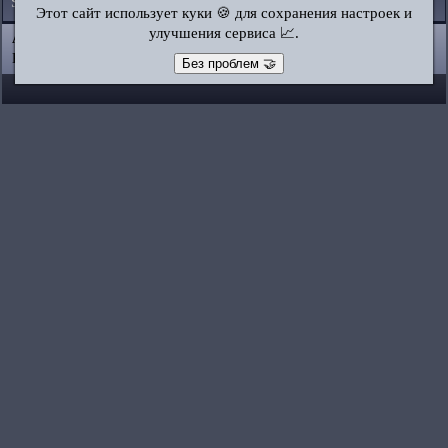
Skoda
•
Subaru
•
Suzuki
•
Toyota
•
Volkswagen
•
Volvo
•
AvtoVAZ
Этот сайт использует куки 🍪 для сохранения настроек и
улучшения сервиса 📈.
AutoInstruction.ru
© 2020–2026
|
Полная версия
Карта сайта
|
Статьи
|
Контакты
|
Поиск по сайту
Без проблем 🤝